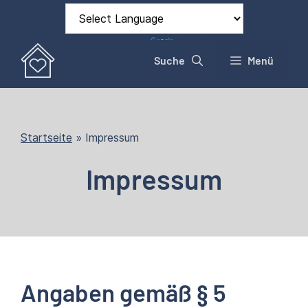
Zum
Inhalt
springen
Powered by
Translate
Suche
Menü
Startseite
»
Impressum
Impressum
Angaben gemäß § 5